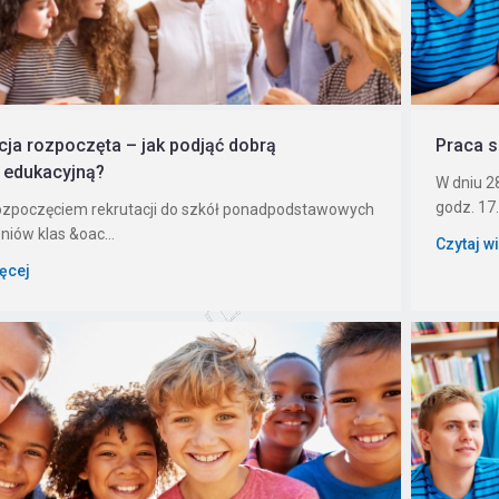
cja rozpoczęta – jak podjąć dobrą
Praca s
 edukacyjną?
W dniu 28
godz. 17.
ozpoczęciem rekrutacji do szkół ponadpodstawowych
niów klas &oac...
Czytaj w
ięcej