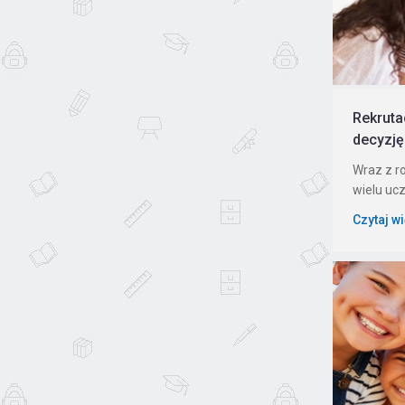
Rekruta
decyzję
Wraz z r
wielu ucz
Czytaj w