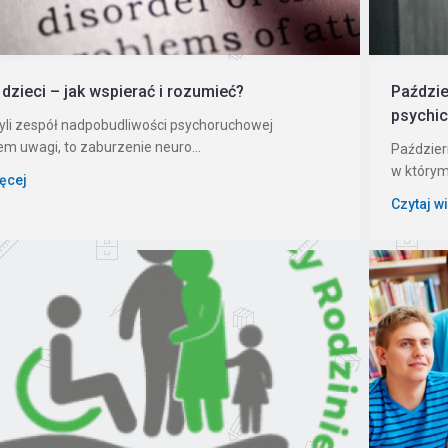
dzieci – jak wspierać i rozumieć?
Paździe
psychi
yli zespół nadpobudliwości psychoruchowej
em uwagi, to zaburzenie neuro...
Paździer
w którym
ięcej
Czytaj w