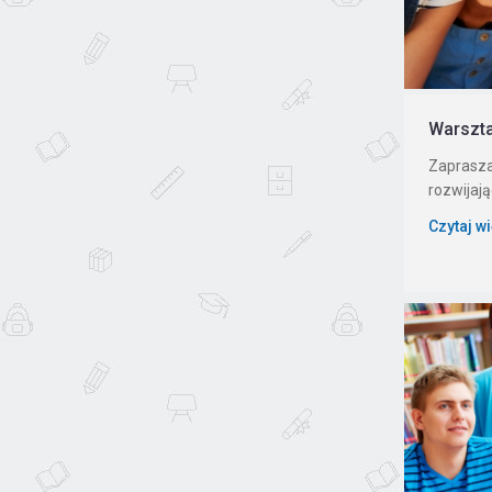
Warszta
Zaprasza
rozwijaj
Czytaj w