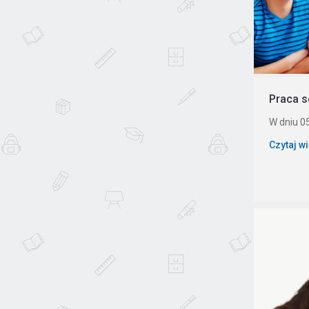
Praca s
W dniu 05
Czytaj w