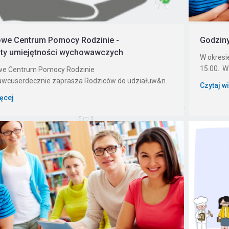
owe Centrum Pomocy Rodzinie -
Godziny
ty umiejętności wychowawczych
W okresi
15.00. W 
we Centrum Pomocy Rodzinie
awcuserdecznie zaprasza Rodziców do udziałuw&n...
Czytaj w
ięcej