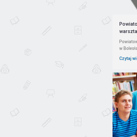
Powiat
warszta
Powiato
w Bolesł
Czytaj w