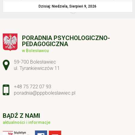
Dzisiaj: Niedziela, Sierpień 9, 2026
PORADNIA PSYCHOLOGICZNO-
PEDAGOGICZNA
w Bolesławcu
Adres pocztowy:
59-700 Bolesławiec
ul. Tyrankiewiczów 11
+48 75 722 07 93
poradnia@pppboleslawiec.pl
BĄDŹ Z NAMI
aktualności i informacje