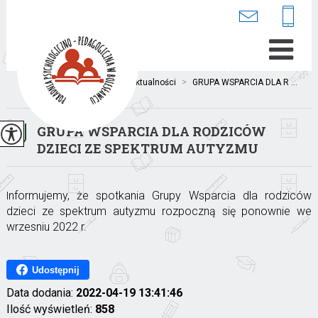
Jesteś tutaj:
Home
>
Aktualności
>
GRUPA WSPARCIA DLA R ...
GRUPA WSPARCIA DLA RODZICÓW
DZIECI ZE SPEKTRUM AUTYZMU
nformujemy, że spotkania Grupy Wsparcia dla rodziców
I
dzieci ze spektrum autyzmu rozpoczną się ponownie we
wrzesniu 2022 r.
Udostępnij
Data dodania:
2022-04-19 13:41:46
Ilość wyświetleń:
858