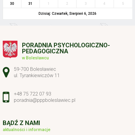
30
31
1
2
3
4
5
Dzisiaj: Czwartek, Sierpień 6, 2026
PORADNIA PSYCHOLOGICZNO-
PEDAGOGICZNA
w Bolesławcu
Adres pocztowy:
59-700 Bolesławiec
ul. Tyrankiewiczów 11
+48 75 722 07 93
poradnia@pppboleslawiec.pl
BĄDŹ Z NAMI
aktualności i informacje