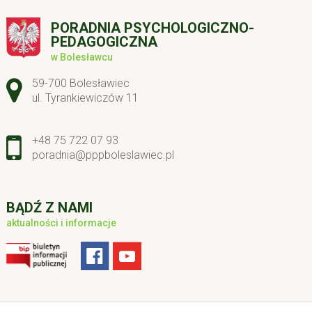
PORADNIA PSYCHOLOGICZNO-
PEDAGOGICZNA
w Bolesławcu
Adres pocztowy:
59-700 Bolesławiec
ul. Tyrankiewiczów 11
+48 75 722 07 93
poradnia@pppboleslawiec.pl
BĄDŹ Z NAMI
aktualności i informacje