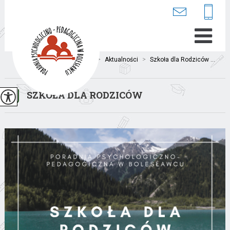
Jesteś tutaj:
Home
>
Aktualności
>
Szkoła dla Rodziców ...
SZKOŁA DLA RODZICÓW