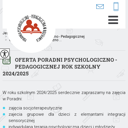
Jesteś tutaj:
Home
>
Poradnia
>
Oferta Poradni Psychologiczno - Pedagogicznej
>
Oferta Poradni Psychologiczno ...
OFERTA PORADNI PSYCHOLOGICZNO -
PEDAGOGICZNEJ ROK SZKOLNY
2024/2025
W roku szkolnym 2024/2025 serdecznie zapraszamy na zajęcia
w Poradni:
zajęcia socjoterapeutyczne
zajecia grupowe dla dzieci z elemantami integracji
sensorycznej
indywidulana terapia psychologiczna dzieci i młodzieży