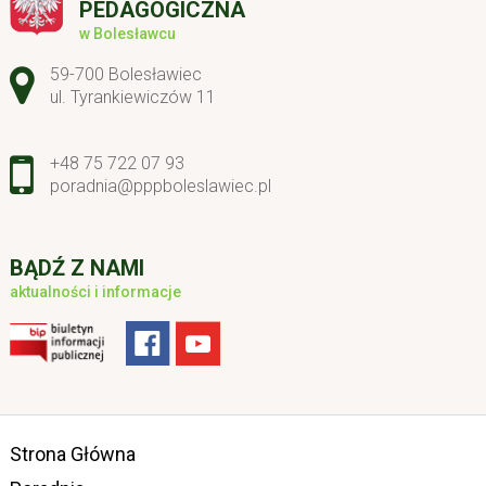
PEDAGOGICZNA
w Bolesławcu
Adres pocztowy:
59-700 Bolesławiec
ul. Tyrankiewiczów 11
+48 75 722 07 93
poradnia@pppboleslawiec.pl
BĄDŹ Z NAMI
aktualności i informacje
Strona Główna