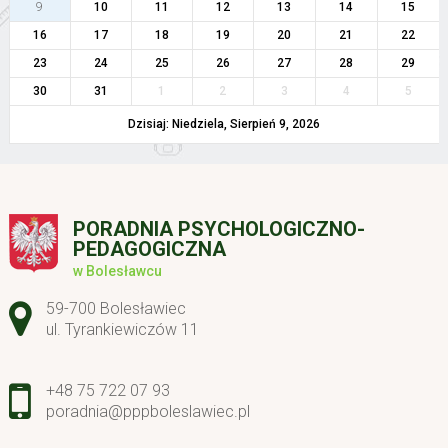
9
10
11
12
13
14
15
16
17
18
19
20
21
22
23
24
25
26
27
28
29
30
31
1
2
3
4
5
Dzisiaj: Niedziela, Sierpień 9, 2026
PORADNIA PSYCHOLOGICZNO-
PEDAGOGICZNA
w Bolesławcu
Adres pocztowy:
59-700 Bolesławiec
ul. Tyrankiewiczów 11
+48 75 722 07 93
poradnia@pppboleslawiec.pl