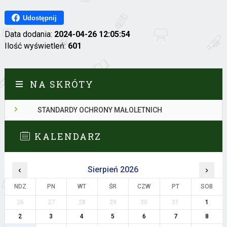
Udostępnij
Data dodania:
2024-04-26 12:05:54
Ilość wyświetleń:
601
NA SKRÓTY
STANDARDY OCHRONY MAŁOLETNICH
KALENDARZ
‹
Sierpień 2026
›
NDZ
PN
WT
ŚR
CZW
PT
SOB
26
27
28
29
30
31
1
2
3
4
5
6
7
8