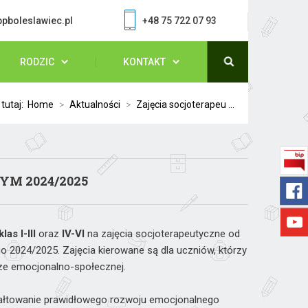
pboleslawiec.pl
+48 75 722 07 93
RODZIC
KONTAKT
 tutaj:
Home
>
Aktualności
>
Zajęcia socjoterapeu ...
M 2024/2025
klas I-III
oraz
IV-VI
na zajęcia socjoterapeutyczne od
 2024/2025. Zajęcia kierowane są dla uczniów, którzy
ze emocjonalno-społecznej.
ztałtowanie prawidłowego rozwoju emocjonalnego