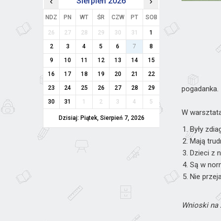
‹
Sierpień 2026
›
NDZ
PN
WT
ŚR
CZW
PT
SOB
26
27
28
29
30
31
1
2
3
4
5
6
7
8
9
10
11
12
13
14
15
16
17
18
19
20
21
22
23
24
25
26
27
28
29
pogadanka.
30
31
1
2
3
4
5
W warsztata
Dzisiaj: Piątek, Sierpień 7, 2026
Były zdi
Mają tru
Dzieci z
Są w norm
Nie przej
Wnioski na 