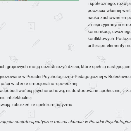
i społecznego, rozwij
poczucia własnej wart
nauka zachowań empat
z nieprzyjemnymi emoc
komunikacji, uważnego
konfliktowych. Podcz
artterapii, elementy mu
ch grupowych mogą uczestniczyć dzieci, które spełnią następujące 
agnozowane w Poradni Psychologiczno-Pedagogicznej w Bolesławcu
dności w sferze emocjonalno-społecznej.
 nadpobudliwością psychoruchową, niedostosowane społecznie, z za
ie intelektualnej.
awiają zaburzeń ze spektrum autyzmu.
zajęcia socjoterapeutyczne można składać w Poradni Psychologic