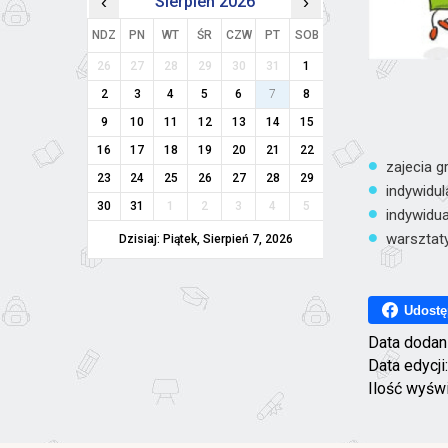
‹
Sierpień 2026
›
NDZ
PN
WT
ŚR
CZW
PT
SOB
26
27
28
29
30
31
1
2
3
4
5
6
7
8
9
10
11
12
13
14
15
16
17
18
19
20
21
22
zajecia g
23
24
25
26
27
28
29
indywidul
30
31
1
2
3
4
5
indywidua
warsztaty
Dzisiaj: Piątek, Sierpień 7, 2026
Udostę
Data dodan
Data edycji
Ilość wyśw