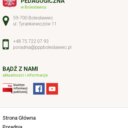
PEDAGOGICZNA
w Bolesławcu
Adres pocztowy:
59-700 Bolesławiec
ul. Tyrankiewiczów 11
+48 75 722 07 93
poradnia@pppboleslawiec.pl
BĄDŹ Z NAMI
aktualności i informacje
Strona Główna
Poradnia