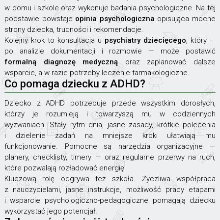
w domu i szkole oraz wykonuje badania psychologiczne. Na tej
podstawie powstaje
opinia psychologiczna
opisująca mocne
strony dziecka, trudności i rekomendacje.
Kolejny krok to konsultacja u
psychiatry dziecięcego
, który —
po analizie dokumentacji i rozmowie — może postawić
formalną diagnozę medyczną
oraz zaplanować dalsze
wsparcie, a w razie potrzeby leczenie farmakologiczne.
Co pomaga dziecku z ADHD?
Dziecko z ADHD potrzebuje przede wszystkim dorosłych,
którzy je rozumieją i towarzyszą mu w codziennych
wyzwaniach. Stały rytm dnia, jasne zasady, krótkie polecenia
i dzielenie zadań na mniejsze kroki ułatwiają mu
funkcjonowanie. Pomocne są narzędzia organizacyjne —
planery, checklisty, timery — oraz regularne przerwy na ruch,
które pozwalają rozładować energię.
Kluczową rolę odgrywa też szkoła. Życzliwa współpraca
z nauczycielami, jasne instrukcje, możliwość pracy etapami
i wsparcie psychologiczno-pedagogiczne pomagają dziecku
wykorzystać jego potencjał.