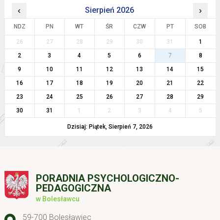
‹
Sierpień 2026
›
NDZ
PN
WT
ŚR
CZW
PT
SOB
26
27
28
29
30
31
1
2
3
4
5
6
7
8
9
10
11
12
13
14
15
16
17
18
19
20
21
22
23
24
25
26
27
28
29
30
31
1
2
3
4
5
Dzisiaj: Piątek, Sierpień 7, 2026
PORADNIA PSYCHOLOGICZNO-
PEDAGOGICZNA
w Bolesławcu
Adres pocztowy:
59-700 Bolesławiec