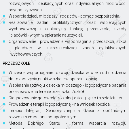
rozwojowych i deukacyjnych oraz indywidualnych możliwości
psychofizycznych.
Wsparcie dzieci, młodzieży i rodziców - pomoc bezpośrednia.
Realizowanie zadań profilaktycznych oraz wspierających
wychowawczą i edukacyjną funkcję przedszkola, szkoły
i placówki - w tym wspieranie nauczycieli.
Organizowanie i prowadzenie wspomagania przedszkoli, szkół
i placówek w zakresierealizacji zadań dydaktycznych
i wychowawczych.
PRZEDSZKOLE
Wczesne wspomaganie rozwoju dziecka w wieku od urodzenia
do rozpoczęcia nauki w szkole w oparciu i opinię.
Wspieranie rozwoju dziecka młodszego - logopedyczne badania
przesiewowe na terenie przedszkoli/szkół.
Diagnozowanie gotowości szkolnej dzieci pięcio i sześciletnich.
Prowadzenie terapii logopedycznej - na wniosek rodzica.
Terapia Integracji Sensorycznej dla dzieci z opóźnionym
rozwojem emocjonalno-społecznym.
Metoda Dobrego Startu - forma wsparcia rozwoju