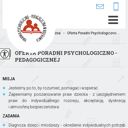
Jesteś tutaj:
Home
>
Poradnia
>
Oferta Poradni Psychologiczno ...
OFERTA PORADNI PSYCHOLOGICZNO -
PEDAGOGICZNEJ
MISJA
Jesteśmy po to, by rozumieć, pomagać i wspierać.
Zapewniamy poszanowanie praw dziecka - z uwzględnieniem
praw do indywidualnego rozowju, akceptację, dyskrecję
i atmosferę bezpieczeństwa.
ZADANIA
Diagnoza dzieci i młodzieży - określenie indywidualnych potrzeb