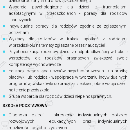
dzieciodroczonych od obowiązku szkolnego.
Wsparcie psychologiczne dla dzieci z trudnościami
adaptacyjnymi w przedszkolanch - porady dla rodziców
i nauczycieli.
Indywidualne porady dla rodziców zgodnie ze zgłaszanymi
potrzebami.
Wykłady dla rodziców w trakcie spotkań z rodzicami
w przedszkolu na tematy zgłaszane przez nauczycieli.
Psychoedukacja rodziców dzieci z nadpobudliwością w trakcie
warsztatów dla rodziców pragnacych zwiększyć swoje
kompetencje wychowawcze.
Edukacja włączająca uczniów niepełnosprawnych - na prośbę
placówki lub rodzica - współpraca w tworzeniu indywidualnych
programów, wskazówki do pracy z dzieckiem, obserwacja dzieci
na terenie przedszkola.
Grupa wsparcia dla rodziców dzieci niepełnosprawnych.
SZKOŁA PODSTAWOWA
Diagnoza dzieci - okreslenie indywidualnych potzreb
rozwojowych i edukacyjnych oraz indywidualnych
możliwości psychofizycznych.