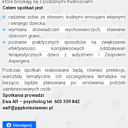
które borykają się z podobnymi trudnościami.
Celem spotkań jest:
radzenie sobie ze stresem, trudnymi emocjami własnymi
i swojego dziecka,
wymiana doświadczeń wychowawczych, stawianie
dzieciom granic,
poznanie praktycznych sposobów na zwiększenie
efektywności kompleksowych oddziaływań
terapeutycznych dzieci z autyzmem i Zespołem
Aspergera.
Podczas spotkań realizowane będą również prelekcje,
warsztaty tematyczne. Ich szczegółowa tematyka na
bieżąco będzie planowana po omówieniu potrzeb
zainteresowanych osób.
Spotkania prowadzi:
Ewa Alf – psycholog tel. 603 359 842
ealf@pppboleslawiec.pl
Udostępnij