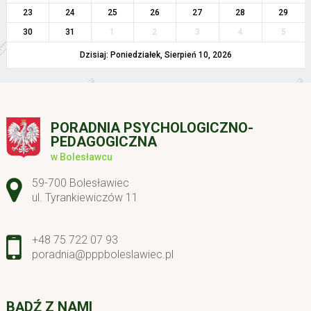
23
24
25
26
27
28
29
30
31
1
2
3
4
5
Dzisiaj: Poniedziałek, Sierpień 10, 2026
PORADNIA PSYCHOLOGICZNO-
PEDAGOGICZNA
w Bolesławcu
Adres pocztowy:
59-700 Bolesławiec
ul. Tyrankiewiczów 11
+48 75 722 07 93
poradnia@pppboleslawiec.pl
BĄDŹ Z NAMI