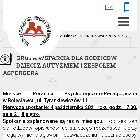
Jesteś tutaj:
Home
>
Aktualności
>
GRUPA WSPARCIA DLA R ...
GRUPA WSPARCIA DLA RODZICÓW
DZIECI Z AUTYZMEM I ZESPOŁEM
ASPERGERA
Miejsce: Poradnia Psychologiczno-Pedagogiczna
w Bolesławcu, ul. Tyrankiewiczów 11.
Pierwsze spotkanie: 4 października 2021 roku godz. 17.00,
sala 21, II piętro.
Spotkania zaplanowane są raz w miesiącu.
To przestrzeń
dla rodziców, opiekunów lub starszego rodzeństwa, którzy
mogą wymienić się swoimi doświadczeniami, poznać osoby,